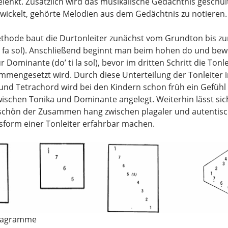
elenkt. Zusätzlich wird das musikalische Gedächtnis geschul
twickelt, gehörte Melodien aus dem Gedächtnis zu notieren.
thode baut die Durtonleiter zunächst vom Grundton bis z
i fa sol). Anschließend beginnt man beim hohen do und bew
r Dominante (do’ ti la sol), bevor im dritten Schritt die Tonle
mengesetzt wird. Durch diese Unterteilung der Tonleiter 
nd Tetrachord wird bei den Kindern schon früh ein Gefühl 
ischen Tonika und Dominante angelegt. Weiterhin lässt si
 schön der Zusammen hang zwischen plagaler und autentis
form einer Tonleiter erfahrbar machen.
Diagramme