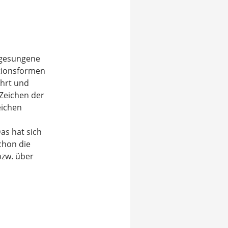
d gesungene
tionsformen
ührt und
 Zeichen der
eichen
as hat sich
schon die
bzw. über