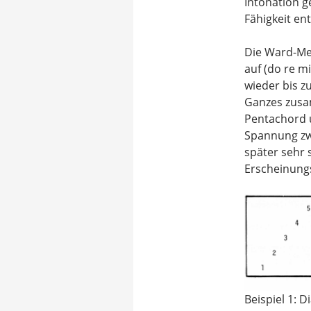
Intonation g
Fähigkeit en
Die Ward-Me
auf (do re m
wieder bis zu
Ganzes zusam
Pentachord u
Spannung zw
später sehr
Erscheinungs
Beispiel 1: 