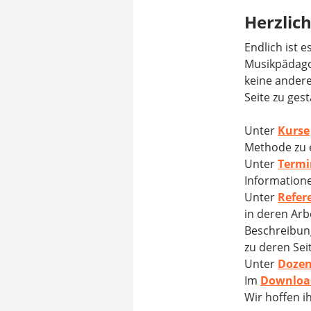
Herzlic
Endlich ist 
Musikpädagog
keine andere
Seite zu gest
Unter
Kurse
Methode zu 
Unter
Termi
Informatione
Unter
Refer
in deren Arb
Beschreibung
zu deren Sei
Unter
Doze
Im
Downloa
Wir hoffen i