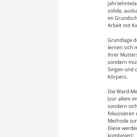
jahrzehntela
solide, ausb
im Grundschu
Arbeit mit K
Grundlage de
lernen sich 
ihrer Mutter
sondern musi
Singen und d
Körpers.
Die Ward-Met
(vor allem i
sondern sich
fokussieren 
Methode zunu
Diese werde
kombiniert.