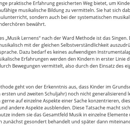
nge praktische Erfahrung gesicherten Weg bietet, um Kinde
aufähige musikalische Bildung zu vermitteln. Sie hat sich dab
lunterricht, sondern auch bei der systematischen musikal
inderchören bewährt.
s „Musik Lernens“ nach der Ward Methode ist das Singen. 
musikalisch mit der gleichen Selbstverständlichkeit auszudr
sprache. Dazu bedarf es keines aufwendigen Instrumentala
kalische Erfahrungen werden den Kindern in erster Linie 
urch Bewegungen vermittelt, also durch den Einsatz des e
hode geht von der Erkenntnis aus, dass Kinder im Grundsc
m ersten und zweiten Schuljahr) noch nicht generalisierend l
 gerne auf einzelne Aspekte einer Sache konzentrieren, die
und andere Aspekte ausblenden. Diese Tatsache macht sich
tze indem sie das Gesamtfeld Musik in einzelne Elemente u
n zunächst gesondert behandelt und später dann miteinan