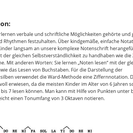
ion:
rlernen verbale und schriftliche Möglichkeiten gehörte un
d Rhythmen festzuhalten. Über kindgemäße, einfache Nota
Kinder langsam an unsere komplexe Notenschrift herangef
it der gleichen Selbstverständlichkeit zu handhaben wie die
he. Mit anderen Worten: Sie lernen „Noten lesen“ mit der gl
ie das Lesen von Buchstaben. Für die Darstellung der
silben verwendet die Ward-Methode eine Ziffernnotation. D
nvoll erwiesen, da die meisten Kinder im Alter von 6 Jahren 
1 bis 7 lesen können. Man kann mit Hilfe von Punkten unter 
leicht einen Tonumfang von 3 Oktaven notieren.