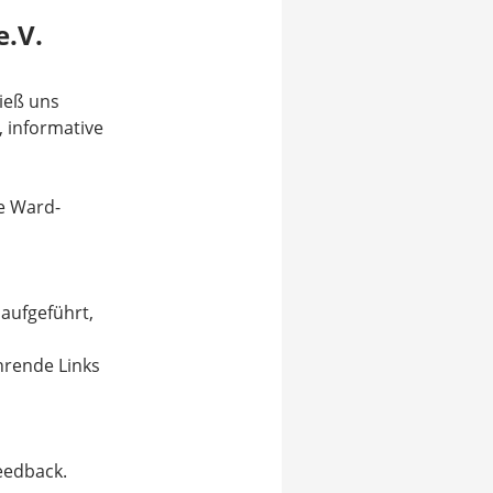
e.V.
ieß uns
, informative
ie Ward-
n
 aufgeführt,
hrende Links
eedback.