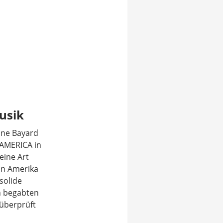
usik
ine Bayard
 AMERICA in
eine Art
in Amerika
solide
on begabten
 überprüft