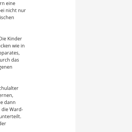
rn eine
ei nicht nur
ischen
Die Kinder
ücken wie in
pparates,
durch das
igenen
hulalter
ernen,
se dann
 die Ward-
nterteilt.
der