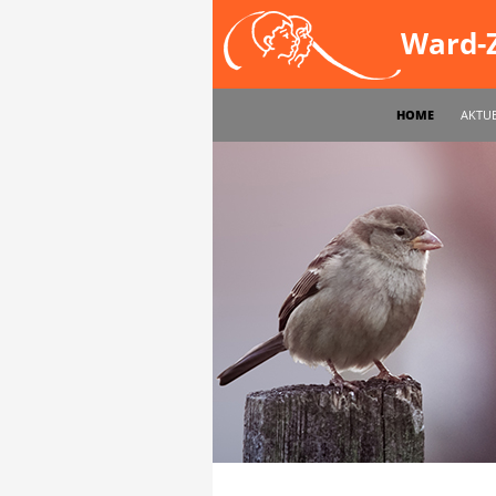
Suchen
Ward-Z
ZUM INHALT SPR
HOME
AKTU