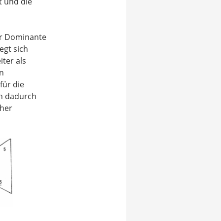
t und die
ur Dominante
egt sich
iter als
in
für die
ch dadurch
cher