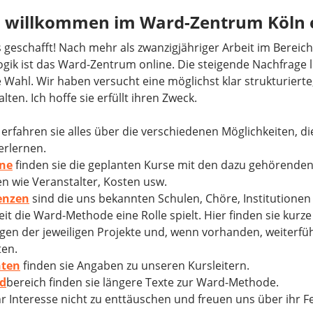
h willkommen im Ward-Zentrum Köln 
es geschafft! Nach mehr als zwanzigjähriger Arbeit im Bereich
ik ist das Ward-Zentrum online. Die steigende Nachfrage l
 Wahl. Wir haben versucht eine möglichst klar strukturierte
alten. Ich hoffe sie erfüllt ihren Zweck.
erfahren sie alles über die verschiedenen Möglichkeiten, d
erlernen.
ne
finden sie die geplanten Kurse mit den dazu gehörende
n wie Veranstalter, Kosten usw.
enzen
sind die uns bekannten Schulen, Chöre, Institutionen
eit die Ward-Methode eine Rolle spielt. Hier finden sie kurze
en der jeweiligen Projekte und, wenn vorhanden, weiterfü
ten.
nten
finden sie Angaben zu unseren Kursleitern.
d
bereich finden sie längere Texte zur Ward-Methode.
hr Interesse nicht zu enttäuschen und freuen uns über ihr F