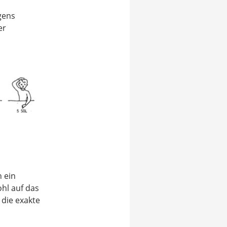
gens
er
 ein
ohl auf das
die exakte