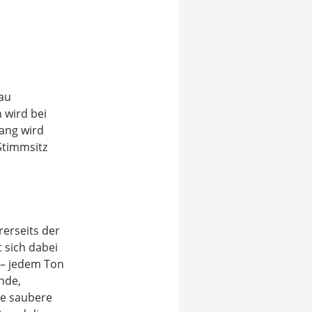
nau
 wird bei
ang wird
Stimmsitz
rerseits der
 sich dabei
 – jedem Ton
nde,
ne saubere