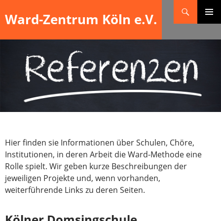
Suchen
Ward-Zentrum Köln e.V.
ZUM
PRIMÄR
INHALT
MENÜ
SPRINGEN
Hier finden sie Informationen über Schulen, Chöre,
Institutionen, in deren Arbeit die Ward-Methode eine
Rolle spielt. Wir geben kurze Beschreibungen der
jeweiligen Projekte und, wenn vorhanden,
weiterführende Links zu deren Seiten.
Kölner Domsingschule