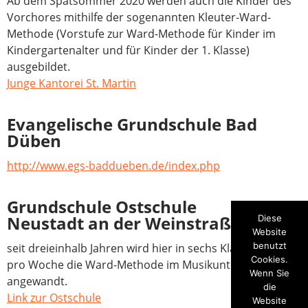
Ab dem Spätsommer 2020 werden auch die Kinder des
Vorchores mithilfe der sogenannten Kleuter-Ward-
Methode (Vorstufe zur Ward-Methode für Kinder im
Kindergartenalter und für Kinder der 1. Klasse)
ausgebildet.
Junge Kantorei St. Martin
Evangelische Grundschule Bad
Düben
http://www.egs-baddueben.de/index.php
Grundschule Ostschule
Neustadt an der Weinstraße
Diese
Website
benutzt
seit dreieinhalb Jahren wird hier in sechs Klassen einmal
Cookies.
pro Woche die Ward-Methode im Musikunterricht
Wenn Sie
angewandt.
die
Link zur Ostschule
Website