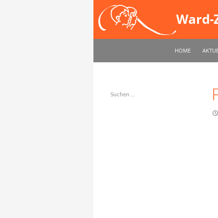
Suchen
Ward-Z
ZUM INHALT SPR
HOME
AKTUE
Ward-Methode-
Musikpädagogik für Kinder
Suchen
nach:
NEUESTE KOMMENTARE
ARCHIV
KATEGORIEN
Keine Kategorien