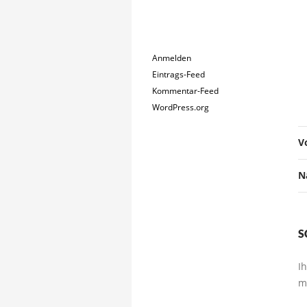
META
Anmelden
Eintrags-Feed
Kommentar-Feed
WordPress.org
V
N
S
I
m