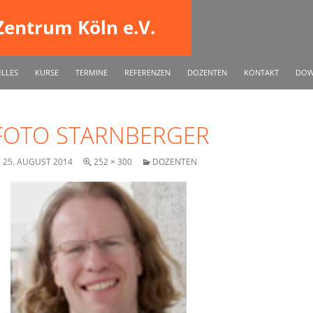
entrum Köln e.V.
INGEN
LLES
KURSE
TERMINE
REFERENZEN
DOZENTEN
KONTAKT
DOW
FOTO STARNBERGER
25. AUGUST 2014
252 × 300
DOZENTEN